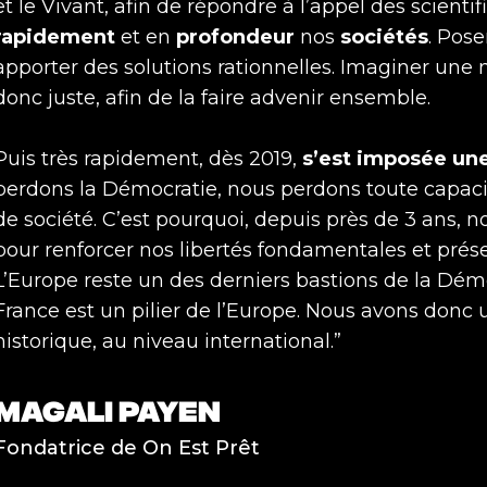
et le Vivant, afin de répondre à l’appel des scienti
rapidement
et en
profondeur
nos
sociétés
. Pose
apporter des solutions rationnelles. Imaginer une n
donc juste, afin de la faire advenir ensemble.
Puis très rapidement, dès 2019,
s’est imposée un
perdons la Démocratie, nous perdons toute capacit
de société. C’est pourquoi, depuis près de 3 ans, n
pour renforcer nos libertés fondamentales et préser
L’Europe reste un des derniers bastions de la Dém
France est un pilier de l’Europe. Nous avons donc 
historique, au niveau international.”
MAGALI PAYEN
Fondatrice de On Est Prêt