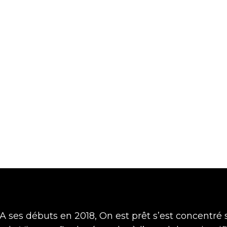
+28 millions de
+
personnes touchées
q
par la campagne.
c
“A ses débuts en 2018, On est prêt s’est concentré s