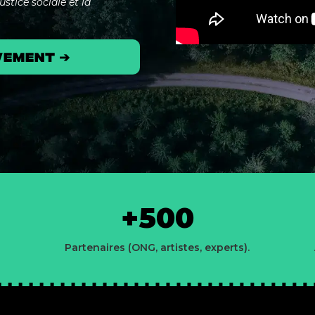
stice sociale et la
vement ➔
+500
Partenaires (ONG, artistes, experts).