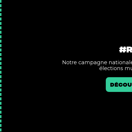
#R
Notre campagne nationale 
élections mu
décou