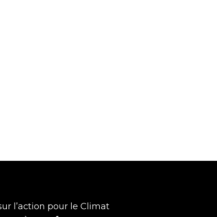
395K réponses sur le
uestionnaire de la
ampagne.
ur l’action pour le Climat