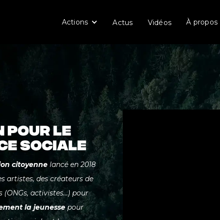
Actions
À propos
Actus
Vidéos
N POUR LE
ICE SOCIALE
ion citoyenne
lancé en 2018
 artistes, des créateurs de
 (ONGs, activistes...) pour
vement la jeunesse
pour