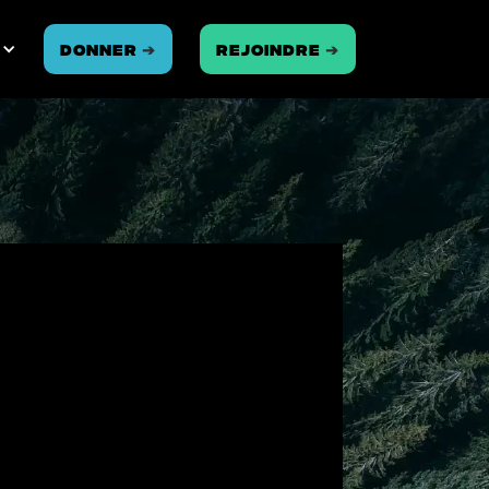
Donner
➔
REJOINDRE
➔