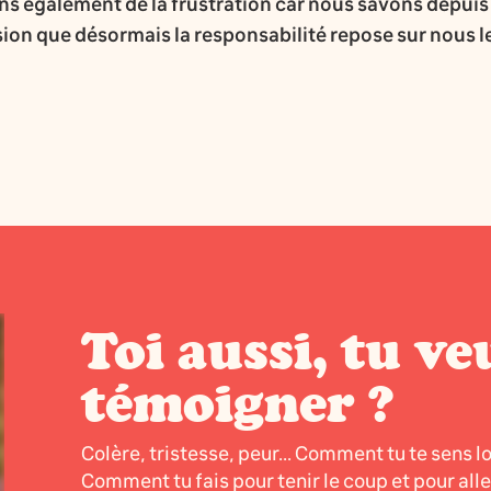
sens également de la frustration car nous savons depuis
ession que désormais la responsabilité repose sur nous l
Toi aussi, tu ve
témoigner ?
Colère, tristesse, peur... Comment tu te sens l
Comment tu fais pour tenir le coup et pour all