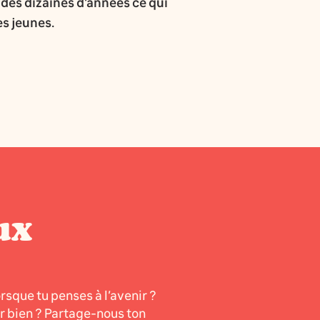
 des dizaines d'années ce qui
es jeunes.
ux
orsque tu penses à l’avenir ?
er bien ? Partage-nous ton