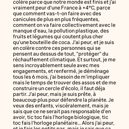
colère parce que notre monde est finis et j'ai
vraiment peur d'une France à +4°C, parce
que comment vas-t-on faire avec des
canicules de plus en plus fréquentes,
comment on va faire collectivement avec le
manque d'eau, la pollution plastique, des
fruits et légumes qui coutent plus cher
qu'une bouteille de coca. J'ai peur, et je suis
en colère contre ces personnes qui se
pensent au dessus de tout, "protéger" du
réchauffement climatique. Et surtout, je me
sens incroyablement seule avec mes
engagements, et renfermé, je déménage
tous les 6 mois, j'ai besoin de m'impliquer
mais le temps de trouver des assos et de me
construire un cercle d'écolo, il faut déja
partir. J'ai peur, mais je suis prête, à
beaucoup plus pour défendre la planète. Je
veux des enfants, viscéralement, mais je
sais que ce ne serait pas responsable d'en
avoir, tic toc fais l'horloge biologique, tic
toc fais l'horloge planétaire... Alors j'ai peur,
et je fais les petits pas, mais je sais que ca