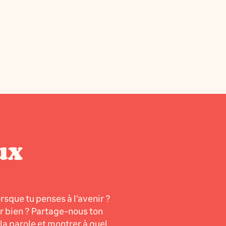
ux
orsque tu penses à l’avenir ?
er bien ? Partage-nous ton
a parole et montrer à quel