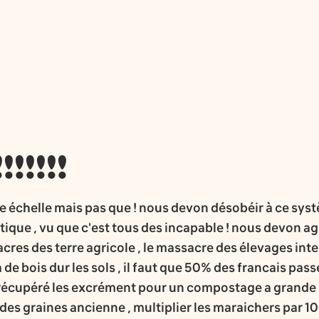
!!!!!
re échelle mais pas que ! nous devon désobéir à ce syst
ique , vu que c'est tous des incapable ! nous devon agi
cres des terre agricole , le massacre des élevages inte
e bois dur les sols , il faut que 50% des francais passe 
t récupéré les excrément pour un compostage a grande 
es graines ancienne , multiplier les maraichers par 100