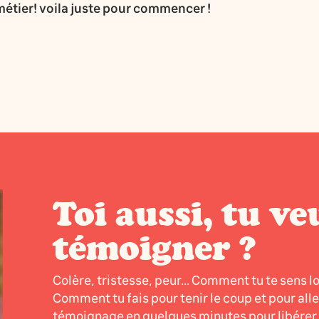
e métier! voila juste pour commencer !
Toi aussi, tu ve
témoigner ?
Colère, tristesse, peur... Comment tu te sens l
Comment tu fais pour tenir le coup et pour all
témoignage en quelques minutes pour libérer l