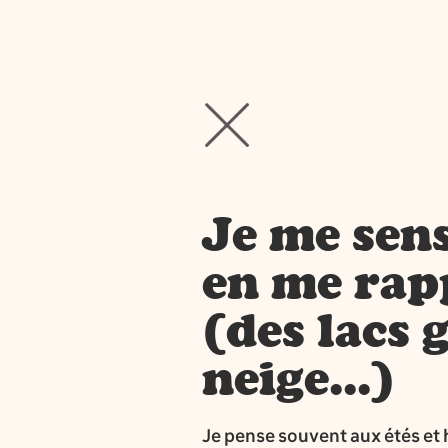
Je me sens
en me rapp
(des lacs 
neige...)
Je pense souvent aux étés et h