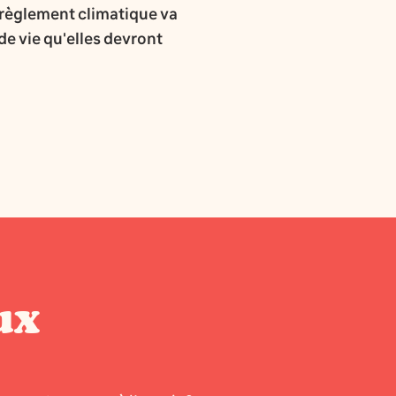
dérèglement climatique va
 de vie qu'elles devront
ux