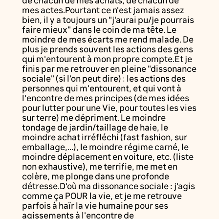
de chacun de mes achats, de chacun de
mes actes.Pourtant ce n'est jamais assez
bien, il y a toujours un "j'aurai pu/je pourrais
faire mieux" dans le coin de ma tête. Le
moindre de mes écarts me rend malade. De
plus je prends souvent les actions des gens
qui m'entourent à mon propre compte.Et je
finis par me retrouver en pleine "dissonance
sociale" (si l'on peut dire) : les actions des
personnes qui m'entourent, et qui vont à
l'encontre de mes principes (de mes idées
pour lutter pour une Vie, pour toutes les vies
sur terre) me dépriment. Le moindre
tondage de jardin/taillage de haie, le
moindre achat irréfléchi (fast fashion, sur
emballage,...), le moindre régime carné, le
moindre déplacement en voiture, etc. (liste
non exhaustive), me terrifie, me met en
colère, me plonge dans une profonde
détresse.D'où ma dissonance sociale : j'agis
comme ça POUR la vie, et je me retrouve
parfois à haïr la vie humaine pour ses
agissements à l'encontre de