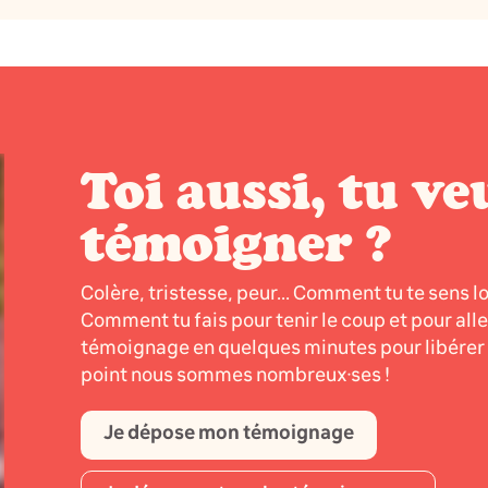
Toi aussi, tu ve
témoigner ?
Colère, tristesse, peur... Comment tu te sens l
Comment tu fais pour tenir le coup et pour all
témoignage en quelques minutes pour libérer l
point nous sommes nombreux·ses !
Je dépose mon témoignage