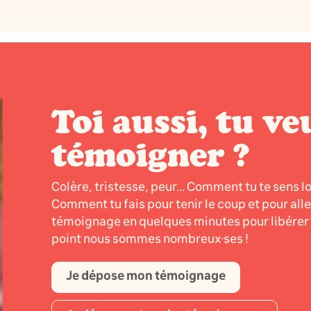
Toi aussi, tu ve
témoigner ?
Colère, tristesse, peur... Comment tu te sens l
Comment tu fais pour tenir le coup et pour all
témoignage en quelques minutes pour libérer l
point nous sommes nombreux·ses !
Je dépose mon témoignage