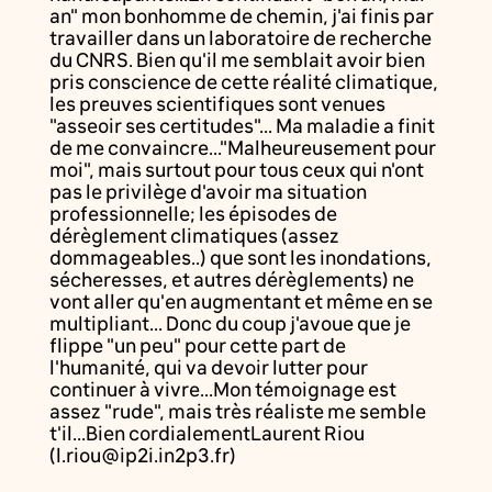
an" mon bonhomme de chemin, j'ai finis par
travailler dans un laboratoire de recherche
du CNRS. Bien qu'il me semblait avoir bien
pris conscience de cette réalité climatique,
les preuves scientifiques sont venues
"asseoir ses certitudes"... Ma maladie a finit
de me convaincre..."Malheureusement pour
moi", mais surtout pour tous ceux qui n'ont
pas le privilège d'avoir ma situation
professionnelle; les épisodes de
dérèglement climatiques (assez
dommageables..) que sont les inondations,
sécheresses, et autres dérèglements) ne
vont aller qu'en augmentant et même en se
multipliant... Donc du coup j'avoue que je
flippe "un peu" pour cette part de
l'humanité, qui va devoir lutter pour
continuer à vivre...Mon témoignage est
assez "rude", mais très réaliste me semble
t'il...Bien cordialementLaurent Riou
(l.riou@ip2i.in2p3.fr)