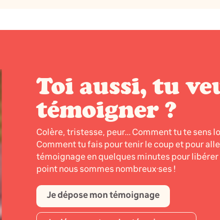
Toi aussi, tu ve
témoigner ?
Colère, tristesse, peur... Comment tu te sens l
Comment tu fais pour tenir le coup et pour all
témoignage en quelques minutes pour libérer l
point nous sommes nombreux·ses !
Je dépose mon témoignage