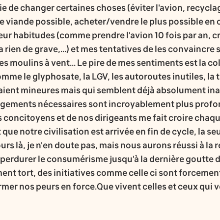
ie de changer certaines choses (éviter l'avion, recyclag
e viande possible, acheter/vendre le plus possible en 
ur habitudes (comme prendre l'avion 10 fois par an, cr
a rien de grave,...) et mes tentatives de les convaincre
s moulins à vent... Le pire de mes sentiments est la col
me le glyphosate, la LGV, les autoroutes inutiles, la 
aient mineures mais qui semblent déjà absolument in
angements nécessaires sont incroyablement plus prof
concitoyens et de nos dirigeants me fait croire chaqu
que notre civilisation est arrivée en fin de cycle, la se
ours là, je n'en doute pas, mais nous aurons réussi à la
 perdurer le consumérisme jusqu'à la dernière goutte d
ement tort, des initiatives comme celle ci sont forceme
ormer nos peurs en force.Que vivent celles et ceux qui