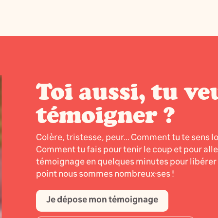
Toi aussi, tu ve
témoigner ?
Colère, tristesse, peur... Comment tu te sens l
Comment tu fais pour tenir le coup et pour all
témoignage en quelques minutes pour libérer l
point nous sommes nombreux·ses !
Je dépose mon témoignage