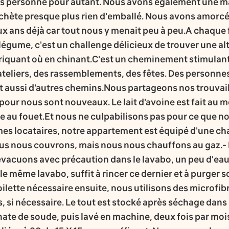
ns personne pour autant. Nous avons également une m
achète presque plus rien d'emballé. Nous avons amorcé
eux ans déjà car tout nous y menait peu à peu.A chaque 
à légume, c'est un challenge délicieux de trouver une a
iquant où en chinant.C'est un cheminement stimulant
ateliers, des rassemblements, des fêtes. Des personne
t aussi d'autres chemins.Nous partageons nos trouvai
pour nous sont nouveaux. Le lait d'avoine est fait au mo
 au fouet.Et nous ne culpabilisons pas pour ce que n
mes locataires, notre appartement est équipé d'une ch
s nous couvrons, mais nous nous chauffons au gaz.- 
vacuons avec précaution dans le lavabo, un peu d'eau (
 le même lavabo, suffit à rincer ce dernier et à purger s
toilette nécessaire ensuite, nous utilisons des microfi
 si nécessaire. Le tout est stocké après séchage dans
te de soude, puis lavé en machine, deux fois par mois,