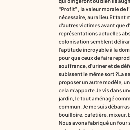
qui dirigeront ou bien ils augm
“Profit” , la valeur morale de
nécessaire, aura lieu.Et tant
d'autres victimes avant que d
représentations actuelles abs
colonisation semblent déliran
l'aptitude incroyable à la do
pour que ceux de faire reprod
souffrance, d'uriner et de déf
subissent le même sort ?La seu
proposer un autre modèle, un a
cela m'apporte.Je vis dans un
jardin, le tout aménagé comme
commun. Je me suis débarrass
bouilloire, cafetière, mixeur, 
Nous avons fabriqué un four so