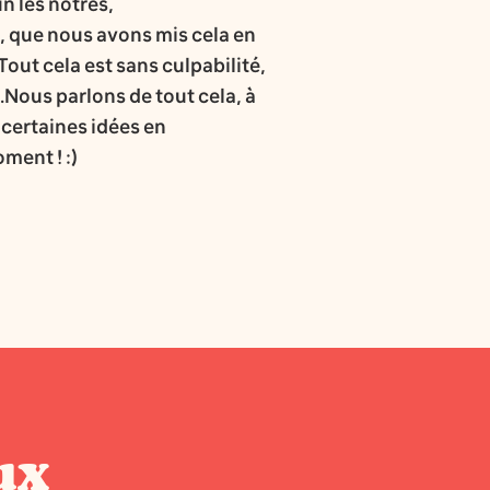
n les nôtres,
t, que nous avons mis cela en
ut cela est sans culpabilité,
Nous parlons de tout cela, à
t certaines idées en
ment ! :)
ux