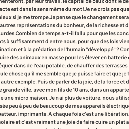
enteront, par leur travail, le capital de ceux dont le dé
 l’acte est dans le sens même du mot !Je ne crois pas q
 mieux si je me trompe.Je pense que le changement sera
'autres représentations du bonheur, de la richesse et d
urdes.Combien de temps a-t-il fallu pour que les conce
ts à suffisamment d'entre nous, pour que des lois vien
mination et à la prédation de l'humain "développé" ? C
uire des animaux en masse pour les élever en batterie 
équer dans de l'eau potable, de chauffer des terrasses
le chose qu'il me semble que je puisse faire et que je 
utre exemple. Puis de parler de la joie, de la force et
e grande ville, avec mon fils de 10 ans, dans un appar
 une micro maison. Je n'ai plus de voiture, nous utilis
ée peu à peu de beaucoup de mes appareils électriques
batteur, imprimante. A chaque fois c'est une libération,
laire et c'est vraiment une joie de faire cuire un plat 