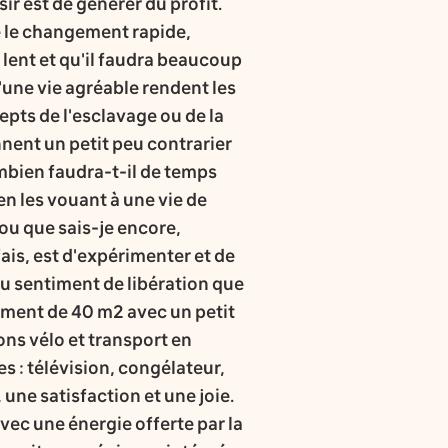
sir est de générer du profit.
ue le changement rapide,
 lent et qu'il faudra beaucoup
'une vie agréable rendent les
pts de l'esclavage ou de la
nent un petit peu contrarier
ombien faudra-t-il de temps
en les vouant à une vie de
 ou que sais-je encore,
fais, est d'expérimenter et de
 du sentiment de libération que
tement de 40 m2 avec un petit
ons vélo et transport en
 : télévision, congélateur,
 une satisfaction et une joie.
avec une énergie offerte par la