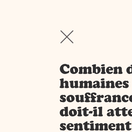
Combien d
humaines f
souffrance
doit-il at
sentiment