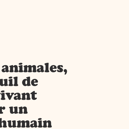
 animales,
uil de
vivant
er un
l'humain