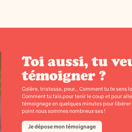
Toi aussi, tu ve
témoigner ?
Colère, tristesse, peur... Comment tu te sens l
Comment tu fais pour tenir le coup et pour all
témoignage en quelques minutes pour libérer l
point nous sommes nombreux·ses !
Je dépose mon témoignage