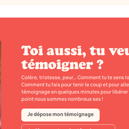
Toi aussi, tu ve
témoigner ?
Colère, tristesse, peur... Comment tu te sens l
Comment tu fais pour tenir le coup et pour all
témoignage en quelques minutes pour libérer l
point nous sommes nombreux·ses !
Je dépose mon témoignage