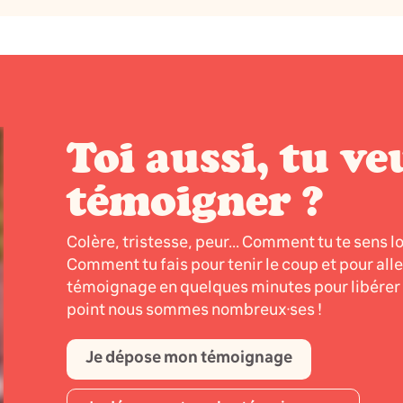
Toi aussi, tu ve
témoigner ?
Colère, tristesse, peur... Comment tu te sens l
Comment tu fais pour tenir le coup et pour all
témoignage en quelques minutes pour libérer l
point nous sommes nombreux·ses !
Je dépose mon témoignage