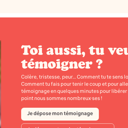
Toi aussi, tu ve
témoigner ?
Colère, tristesse, peur... Comment tu te sens l
Comment tu fais pour tenir le coup et pour all
témoignage en quelques minutes pour libérer l
point nous sommes nombreux·ses !
Je dépose mon témoignage