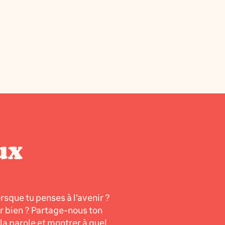
ux
orsque tu penses à l’avenir ?
er bien ? Partage-nous ton
a parole et montrer à quel