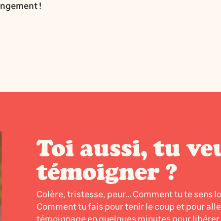
angement !
Toi aussi, tu ve
témoigner ?
Colère, tristesse, peur... Comment tu te sens l
Comment tu fais pour tenir le coup et pour all
témoignage en quelques minutes pour libérer l