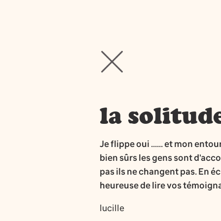
la solitud
Je flippe oui ...... et mon ent
bien sûrs les gens sont d'acc
pas ils ne changent pas. En éc
heureuse de lire vos témoignag
lucille