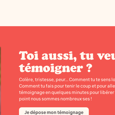
Toi aussi, tu ve
témoigner ?
Colère, tristesse, peur... Comment tu te sens l
Comment tu fais pour tenir le coup et pour all
témoignage en quelques minutes pour libérer l
point nous sommes nombreux·ses !
Je dépose mon témoignage