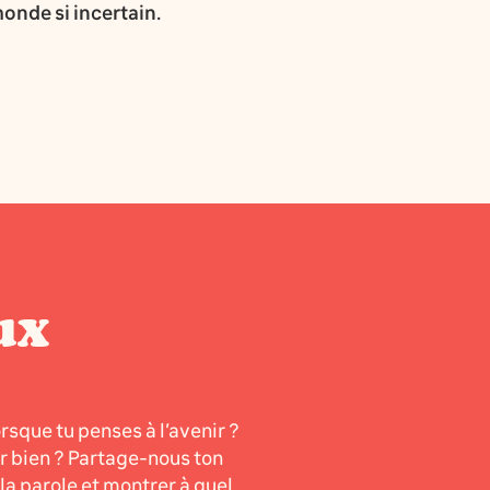
onde si incertain.
ux
orsque tu penses à l’avenir ?
er bien ? Partage-nous ton
a parole et montrer à quel