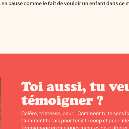
en cause comme le fait de vouloir un enfant dans ce m
Toi aussi, tu ve
témoigner ?
Colère, tristesse, peur... Comment tu te sens l
Comment tu fais pour tenir le coup et pour all
témoignage en quelques minutes pour libérer l