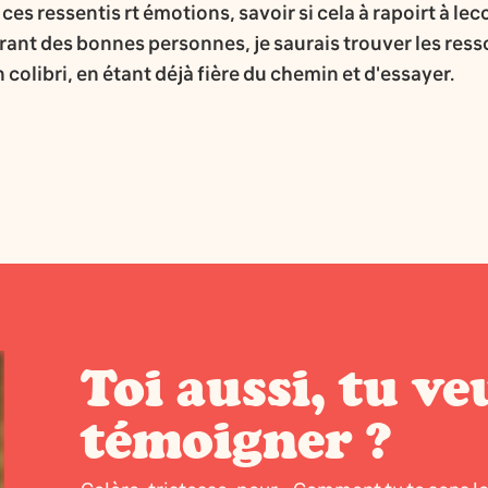
es ressentis rt émotions, savoir si cela à rapoirt à le
urant des bonnes personnes, je saurais trouver les ress
 colibri, en étant déjà fière du chemin et d'essayer.
Toi aussi, tu ve
témoigner ?