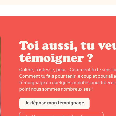
Toi aussi, tu ve
témoigner ?
Colère, tristesse, peur... Comment tu te sens l
Comment tu fais pour tenir le coup et pour all
témoignage en quelques minutes pour libérer l
point nous sommes nombreux·ses !
Je dépose mon témoignage