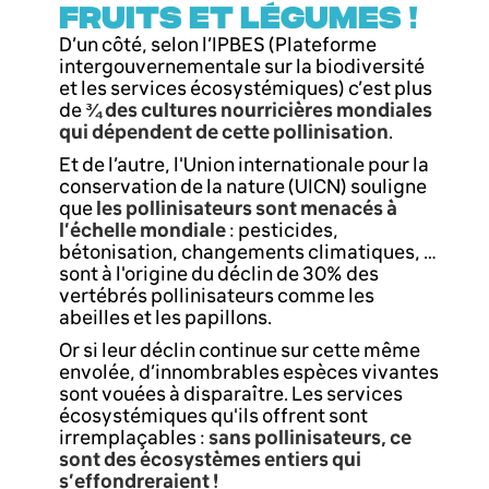
FRUITS ET LÉGUMES !
D’un côté, selon l’IPBES (Plateforme
intergouvernementale sur la biodiversité
et les services écosystémiques) c’est plus
de
¾ des cultures nourricières mondiales
qui dépendent de cette pollinisation
.
Et de l’autre, l'Union internationale pour la
conservation de la nature (UICN) souligne
que
les pollinisateurs sont menacés à
l’échelle mondiale
: pesticides,
bétonisation, changements climatiques, …
sont à l'origine du déclin de 30% des
vertébrés pollinisateurs comme les
abeilles et les papillons.
Or si leur déclin continue sur cette même
envolée, d’innombrables espèces vivantes
sont vouées à disparaître. Les services
écosystémiques qu'ils offrent sont
irremplaçables :
sans pollinisateurs, ce
sont des écosystèmes entiers qui
s’effondreraient !