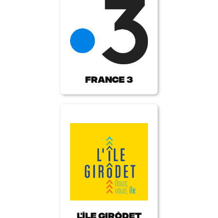
France 3
L'île girôdet